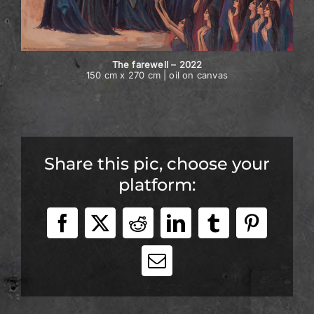
The farewell – 2022
150 cm x 270 cm | oil on canvas
Share this pic, choose your
platform:
Facebook
X
Reddit
LinkedIn
Tumblr
Pinteres
E-
Mail