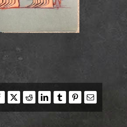
Facebook
X
Reddit
LinkedIn
Tumblr
Pinterest
E-
Mail